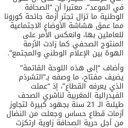
في الموعد”، معتبرا أن “الصحافة
الوطنية ما تزال تجتر أزمة جائحة كورونا
مما عمق هشاشة الأوضاع الاجتماعية
للعاملين بها، وانعكس الأمر على
المنتوج الصحفي كما زادت الأزمة
الهوة بين الإعلام الوطني والمجتمع”.
وأضاف “إلى هذه اللوحة القاتمة”
يضيف مفتاح، ما وصفه بـ”التشرذم
الذي يعرفه القطاع”، إذ “عملت
الفيدرالية المغربية لناشري الصحف
طيلىة الـ 21 سنة بجهود كبيرة لتجاوز
أزمات قطاع حساس وجعلت من النضال
من أجل حرية الصحافة زاوية ارتكزت