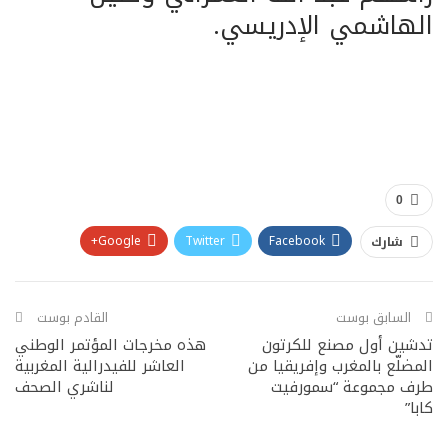
الهاشمي الإدريسي.
0
Google+
Twitter
Facebook
شارك
Pinterest
WhatsApp
ReddIt
البريد الإلكتروني
السابق بوست
القادم بوست
تدشين أول مصنع للكرتون
هذه مخرجات المؤتمر الوطني
المضلّع بالمغرب وإفريقيا من
العاشر للفيدرالية المغربية
طرف مجموعة “سمورفيت
لناشري الصحف
كابا”