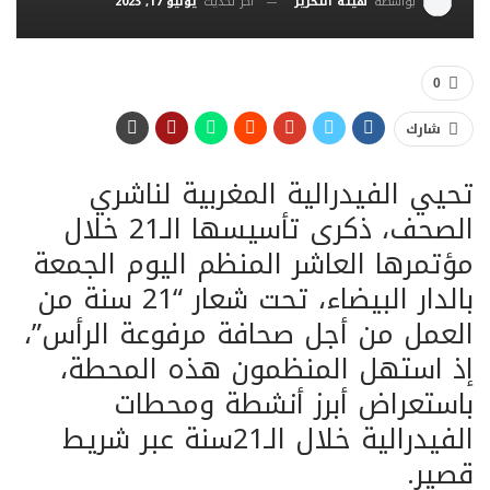
آخر تحديث
يوليو 17, 2023
بواسطة
هيئة التحرير
0
شارك
تحيي الفيدرالية المغربية لناشري
الصحف، ذكرى تأسيسها الـ21 خلال
مؤتمرها العاشر المنظم اليوم الجمعة
بالدار البيضاء، تحت شعار “21 سنة من
العمل من أجل صحافة مرفوعة الرأس”،
إذ استهل المنظمون هذه المحطة،
باستعراض أبرز أنشطة ومحطات
الفيدرالية خلال الـ21سنة عبر شريط
قصير.