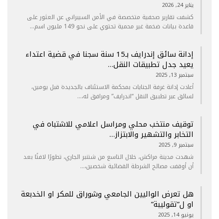
يناير 24, 2026
كشفت تقارير صحفية متخصصة في الأمن السيبراني عن العثور على
قاعدة بيانات ضخمة غير محمية تحتوي على نحو 149 مليون اسم…
إدانة سائق إندرايف بـ15 سنة سجنا في قضية اعتداء
يعيد جدل تطبيقات النقل…
سبتمبر 13, 2025
أعادت إدانة غرفة الجنايات بمحكمة الاستئناف بالجديدة قبل يومين،
لسائق عبر تطبيق النقل “اندرايف” ومرافق له،…
توقيف منتخب محلي ومراسل اعلامي للاشتباه في
التخابر والتشهير والابتزاز…
سبتمبر 9, 2025
شهدت مدينة مراكش، خلال التاسع من شتنبر الجاري، تطورًا لافتًا بعد
أن أوقفت مصالح الشرطة القضائية شخصين،…
هل تعرض الواليين الجامعي وشوراق للمكر او الخدبعة
او ل”تقوليبة”
يونيو 14, 2025