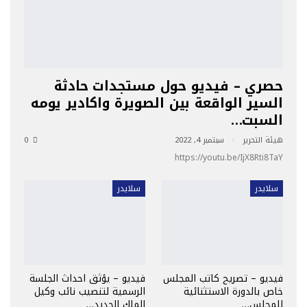
حصري – فيديو حول مستجدات حادثة
السير الواقعة بين الصويرة واكادير يومه
السبت…
هيئة التحرير
سبتمبر 4, 2022
0
https://youtu.be/IjX8Rti8TaY
سلايدر
سلايدر
فيديو – تصريح كاتب المجلس
فيديو – يؤثق احداث الجلسة
خاص بالدورة الاستثنائية
الرسمية لتنصيب نائب وكيل
للمجلس…
الملك الجديد…