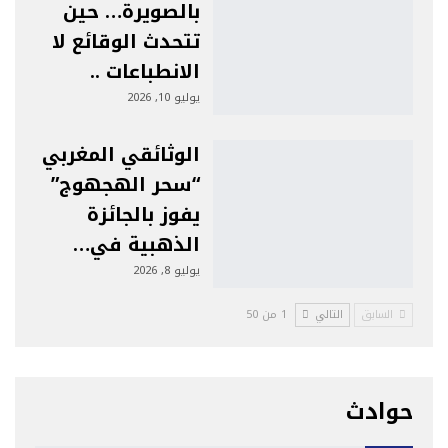
بالصويرة… حين
تتحدث الوقائع لا
الانطباعات ..
يوليو 10, 2026
الوثائقي المغربي
“سحر الهجهوج”
يفوز بالجائزة
الذهبية في…
يوليو 8, 2026
السابق
التالي
1 من 50
حوادث