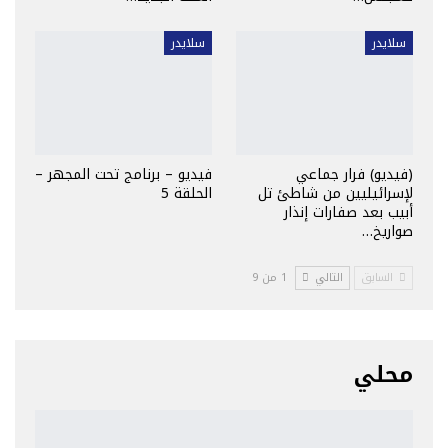
سلايدر
سلايدر
(فيديو) فرار جماعي
فيديو – برنامج تحت المجهر –
لإسرائيليين من شاطئ تل
الحلقة 5
أبيب بعد صفارات إنذار
صواريخ…
السابق
التالي
1 من 9
محلي