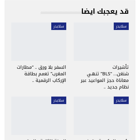
قد يعجبك ايضا
سلايدر
سلايدر
تأشيرات
السفر بلا ورق .. “مطارات
شنغن… “BLS” تنهي
المغرب” تعمم بطاقة
معاناة حجز المواعيد عبر
الإركاب الرقمية ..
نظام جديد ..
سلايدر
سلايدر