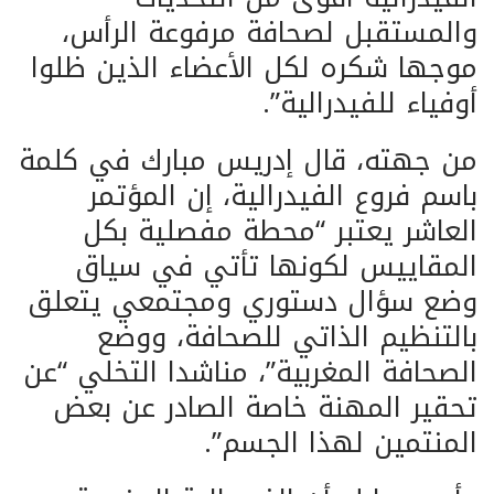
والمستقبل لصحافة مرفوعة الرأس،
موجها شكره لكل الأعضاء الذين ظلوا
أوفياء للفيدرالية”.
من جهته، قال إدريس مبارك في كلمة
باسم فروع الفيدرالية، إن المؤتمر
العاشر يعتبر “محطة مفصلية بكل
المقاييس لكونها تأتي في سياق
وضع سؤال دستوري ومجتمعي يتعلق
بالتنظيم الذاتي للصحافة، ووضع
الصحافة المغربية”، مناشدا التخلي “عن
تحقير المهنة خاصة الصادر عن بعض
المنتمين لهذا الجسم”.