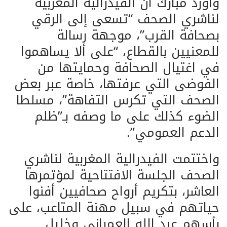
وأورد مبارك أن الفيدرالية المغربية
لناشري الصحف “تسعى إلى الرقي
بصحافة القرب”، موجهة رسالة
للمعنيين بالقطاع، “على ألا يساهموا
في اغتيال الصحافة وحمايتها من
الفوضى التي عرفتها، خاصة عبر بعض
الصحف التي تكرس التفاهة”، مسلطا
الضوء كذلك على ما وصفه بـ”ظلم
الدعم العمومي”.
واختتمت الفيدرالية المغربية لناشري
الصحف الجلسة الافتتاحية لمؤتمرها
العاشر، بتكريم أرواح صحافيين أفنوا
حياتهم في سبيل مهنة المتاعب، على
رأسهم عبد الله العمراني وخليل