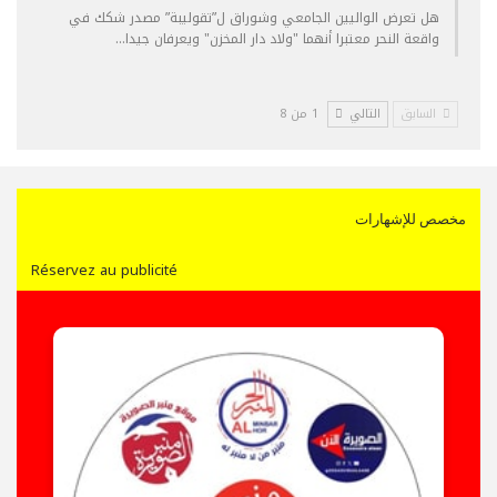
هل تعرض الواليين الجامعي وشوراق ل”تقوليبة” مصدر شكك في
واقعة النحر معتبرا أنهما "ولاد دار المخزن" ويعرفان جيدا…
السابق
التالي
1 من 8
مخصص للإشهارات
Réservez au publicité