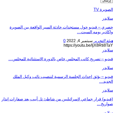
الصويرة TV
سلايدر
حصري – فيديو حول مستجدات حادثة السير الواقعة بين الصويرة
واكادير يومه السبت…
هيئة التحرير
سبتمبر 4, 2022
0
https://youtu.be/IjX8Rti8TaY
سلايدر
فيديو – تصريح كاتب المجلس خاص بالدورة الاستثنائية للمجلس…
سلايدر
فيديو – يؤثق احداث الجلسة الرسمية لتنصيب نائب وكيل الملك
الجديد…
سلايدر
(فيديو) فرار جماعي لإسرائيليين من شاطئ تل أبيب بعد صفارات إنذار
صواريخ…
سلايدر