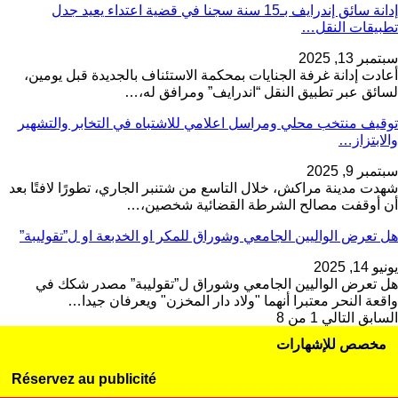
إدانة سائق إندرايف بـ15 سنة سجنا في قضية اعتداء يعيد جدل
تطبيقات النقل…
سبتمبر 13, 2025
أعادت إدانة غرفة الجنايات بمحكمة الاستئناف بالجديدة قبل يومين،
لسائق عبر تطبيق النقل “اندرايف” ومرافق له،…
توقيف منتخب محلي ومراسل اعلامي للاشتباه في التخابر والتشهير
والابتزاز…
سبتمبر 9, 2025
شهدت مدينة مراكش، خلال التاسع من شتنبر الجاري، تطورًا لافتًا بعد
أن أوقفت مصالح الشرطة القضائية شخصين،…
هل تعرض الواليين الجامعي وشوراق للمكر او الخدبعة او ل”تقوليبة”
يونيو 14, 2025
هل تعرض الواليين الجامعي وشوراق ل”تقوليبة” مصدر شكك في
واقعة النحر معتبرا أنهما "ولاد دار المخزن" ويعرفان جيدا…
السابق
التالي
1 من 8
مخصص للإشهارات
Réservez au publicité