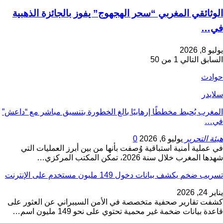
الوثائقي المغربي “سحر الهجهوج” يفوز بالجائزة الذهبية
في…
يوليو 8, 2026
السابق
التالي
1 من 50
حوادث
سلايدر
المغرب يُحبط مخططًا إرهابيًا بالغ الخطورة بتنسيق مباشر مع “داعش”
في…
هيئة التحرير
يوليو 6, 2026
0
في عملية أمنية استباقية وُصفت بأنها من بين أبرز العمليات التي
شهدها المغرب خلال سنة 2026، تمكن المكتب المركزي…
تسريب ضخم يكشف بيانات دخول 149 مليون مستخدم على الإنترنت
يناير 24, 2026
كشفت تقارير صحفية متخصصة في الأمن السيبراني عن العثور على
قاعدة بيانات ضخمة غير محمية تحتوي على نحو 149 مليون اسم…