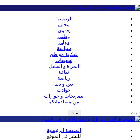
essaouiraalaan -
الرئيسية
محلي
جهوي
وطني
دولي
سياسة
شكاية مواطن
تحقيقات
المرأة و الطفل
ثقافة
رياضة
دين و دنيا
حوادث
تصريحات و حوارات
من مساهماتكم
الصفحة الرئيسية
للنشر في الموقع