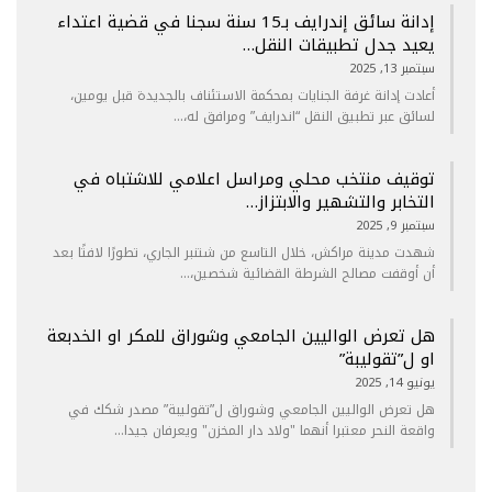
إدانة سائق إندرايف بـ15 سنة سجنا في قضية اعتداء
يعيد جدل تطبيقات النقل…
سبتمبر 13, 2025
أعادت إدانة غرفة الجنايات بمحكمة الاستئناف بالجديدة قبل يومين،
لسائق عبر تطبيق النقل “اندرايف” ومرافق له،…
توقيف منتخب محلي ومراسل اعلامي للاشتباه في
التخابر والتشهير والابتزاز…
سبتمبر 9, 2025
شهدت مدينة مراكش، خلال التاسع من شتنبر الجاري، تطورًا لافتًا بعد
أن أوقفت مصالح الشرطة القضائية شخصين،…
هل تعرض الواليين الجامعي وشوراق للمكر او الخدبعة
او ل”تقوليبة”
يونيو 14, 2025
هل تعرض الواليين الجامعي وشوراق ل”تقوليبة” مصدر شكك في
واقعة النحر معتبرا أنهما "ولاد دار المخزن" ويعرفان جيدا…