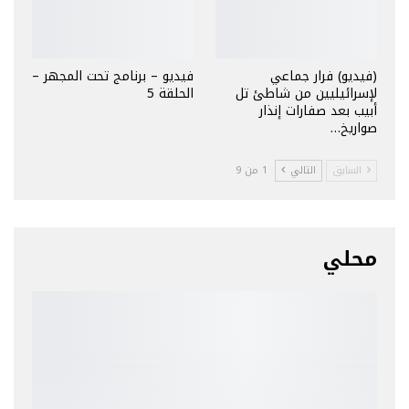
(فيديو) فرار جماعي
فيديو – برنامج تحت المجهر –
لإسرائيليين من شاطئ تل
الحلقة 5
أبيب بعد صفارات إنذار
صواريخ…
السابق
التالي
1 من 9
محلي