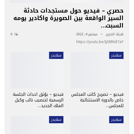
حصري – فيديو حول مستجدات حادثة
السير الواقعة بين الصويرة واكادير يومه
السبت…
هيئة التحرير
سبتمبر 4, 2022
0
https://youtu.be/IjX8Rti8TaY
سلايدر
سلايدر
فيديو – تصريح كاتب المجلس
فيديو – يؤثق احداث الجلسة
خاص بالدورة الاستثنائية
الرسمية لتنصيب نائب وكيل
للمجلس…
الملك الجديد…
سلايدر
سلايدر