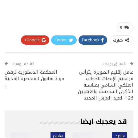
0
Google+
Twitter
Facebook
شارك
Pinterest
WhatsApp
ReddIt
البريد الإلكتروني
السابق بوست
القادم بوست
عامل إقليم الصويرة يترأس
المحكمة الدستورية ترفض
مراسيم الإنصات للخطاب
مواد بقانون المسطرة المدنية
الملكي السامي بمناسبة
..
الذكرى السادسة والعشرين
26 – لعيد العرش المجيد
قد يعجبك ايضا
سلايدر
سلايدر