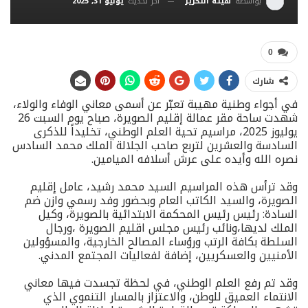
آخر تحديث
يوليو 31, 2025
بواسطة
هيئة التحرير
0
شارك
في أجواء وطنية مهيبة تعبّر عن أسمى معاني الوفاء والولاء،
شهدت ساحة مقر عمالة إقليم الصويرة، صباح يوم السبت 26
يوليوز 2025، مراسيم تحية العلم الوطني، تخليداً للذكرى
السادسة والعشرين لتربع صاحب الجلالة الملك محمد السادس
نصره الله وأيده على عرش أسلافه الميامين.
وقد ترأس هذه المراسيم السيد محمد رشيد، عامل إقليم
الصويرة، والسيد الكاتب العام وبحضور وفد رسمي وازن ضم
السادة: رئيس رئيس المحكمة الابتدائية بالصويرة، وكيل
الملك لديها،ونائب رئيس مجلس اقليم الصويرة ،ورجال
السلطة بكافة الرتب ورؤساء المصالح الخارجية، والمسؤولين
الأمنيين والعسكريين، إضافة لفعاليات المجتمع المدني.
وقد تم رفع العلم الوطني، في لحظة تجسدت فيها معاني
الانتماء العميق للوطن، والاعتزاز بالمسار التنموي الذي