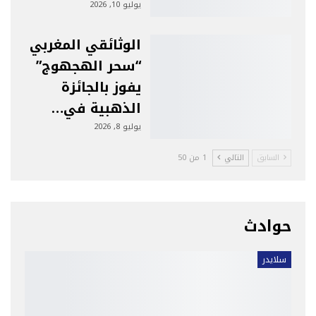
يوليو 10, 2026
الوثائقي المغربي
“سحر الهجهوج”
يفوز بالجائزة
الذهبية في…
يوليو 8, 2026
السابق
التالي
1 من 50
حوادث
سلايدر