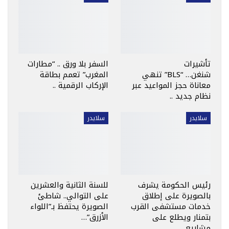
تأشيرات
السفر بلا ورق .. “مطارات
شنغن… “BLS” تنهي
المغرب” تعمم بطاقة
معاناة حجز المواعيد عبر
الإركاب الرقمية ..
نظام جديد ..
سلايدر
سلايدر
رئيس الحكومة يشرف
للسنة الثانية والعشرين
بالصويرة على إطلاق
على التوالي.. شاطئ
خدمات مستشفى القرب
الصويرة يحتفظ بـ”اللواء
بتمنار ويطلع على
الأزرق”…
مشاريع…