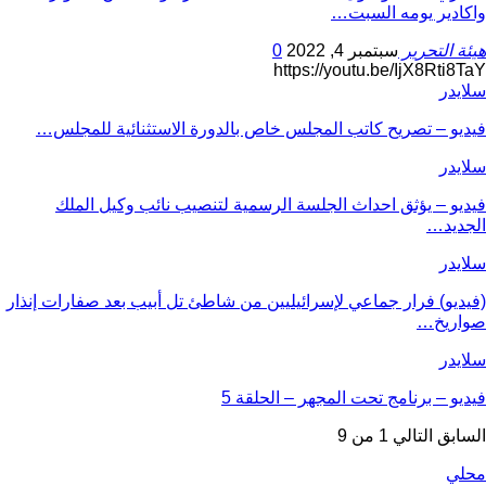
واكادير يومه السبت…
هيئة التحرير
سبتمبر 4, 2022
0
https://youtu.be/IjX8Rti8TaY
سلايدر
فيديو – تصريح كاتب المجلس خاص بالدورة الاستثنائية للمجلس…
سلايدر
فيديو – يؤثق احداث الجلسة الرسمية لتنصيب نائب وكيل الملك
الجديد…
سلايدر
(فيديو) فرار جماعي لإسرائيليين من شاطئ تل أبيب بعد صفارات إنذار
صواريخ…
سلايدر
فيديو – برنامج تحت المجهر – الحلقة 5
السابق
التالي
1 من 9
محلي