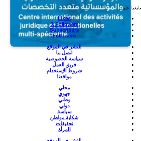
تابعنا على
Likes
Followers
Subscribers
Followers
للنشر في الموقع
اتصل بنا
سياسة الخصوصية
فريق العمل
شروط الإستخدام
مواقعنا
محلي
جهوي
وطني
دولي
سياسة
شكاية مواطن
تحقيقات
المرأة
للنشر في الموقع