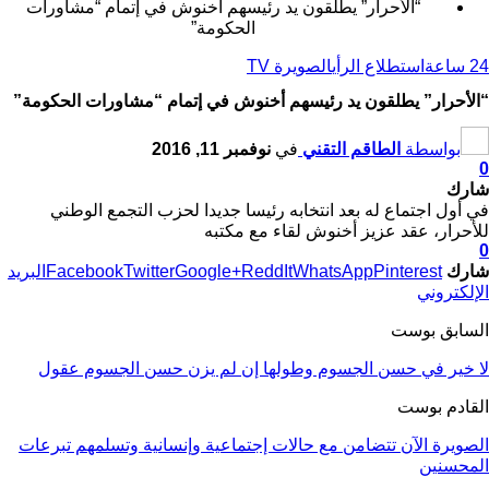
“الأحرار” يطلقون يد رئيسهم أخنوش في إتمام “مشاورات
الحكومة”
24 ساعة
استطلاع الرأي
الصويرة TV
“الأحرار” يطلقون يد رئيسهم أخنوش في إتمام “مشاورات الحكومة”
بواسطة
الطاقم التقني
في
نوفمبر 11, 2016
0
شارك
في أول اجتماع له بعد انتخابه رئيسا جديدا لحزب التجمع الوطني
للأحرار، عقد عزيز أخنوش لقاء مع مكتبه
0
شارك
Pinterest
WhatsApp
ReddIt
Google+
Twitter
Facebook
البريد
الإلكتروني
السابق بوست
لا خير في حسن الجسوم وطولها إن لم يزن حسن الجسوم عقول
القادم بوست
الصويرة الآن تتضامن مع حالات إجتماعية وإنسانية وتسلمهم تبرعات
المحسنين