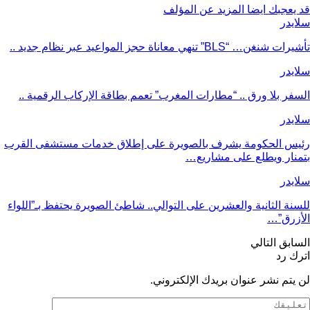
قد يعجبك ايضا
المزيد عن المؤلف
سلايدر
تأشيرات شنغن… “BLS” تنهي معاناة حجز المواعيد عبر نظام جديد ..
سلايدر
السفر بلا ورق .. “مطارات المغرب” تعمم بطاقة الإركاب الرقمية ..
سلايدر
رئيس الحكومة يشرف بالصويرة على إطلاق خدمات مستشفى القرب
بتمنار ويطلع على مشاريع…
سلايدر
للسنة الثانية والعشرين على التوالي.. شاطئ الصويرة يحتفظ بـ”اللواء
الأزرق”…
السابق
التالي
اترك رد
لن يتم نشر عنوان بريدك الإلكتروني.