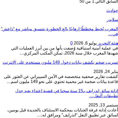
السابق
التالي
1 من 50
حوادث
سلايدر
المغرب يُحبط مخططًا إرهابيًا بالغ الخطورة بتنسيق مباشر مع “داعش”
في…
هيئة التحرير
يوليو 6, 2026
0
في عملية أمنية استباقية وُصفت بأنها من بين أبرز العمليات التي
شهدها المغرب خلال سنة 2026، تمكن المكتب المركزي…
تسريب ضخم يكشف بيانات دخول 149 مليون مستخدم على الإنترنت
يناير 24, 2026
كشفت تقارير صحفية متخصصة في الأمن السيبراني عن العثور على
قاعدة بيانات ضخمة غير محمية تحتوي على نحو 149 مليون اسم…
إدانة سائق إندرايف بـ15 سنة سجنا في قضية اعتداء يعيد جدل
تطبيقات النقل…
سبتمبر 13, 2025
أعادت إدانة غرفة الجنايات بمحكمة الاستئناف بالجديدة قبل يومين،
لسائق عبر تطبيق النقل “اندرايف” ومرافق له،…