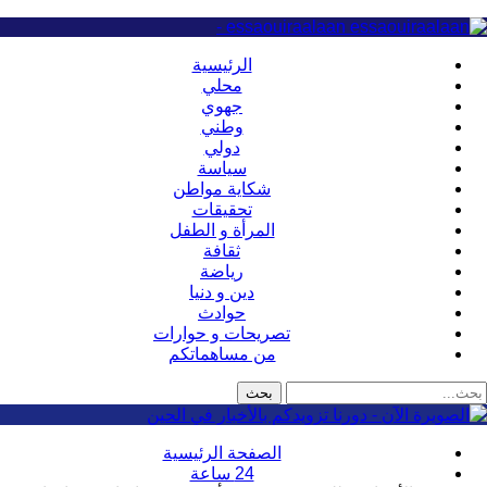
essaouiraalaan -
الرئيسية
محلي
جهوي
وطني
دولي
سياسة
شكاية مواطن
تحقيقات
المرأة و الطفل
ثقافة
رياضة
دين و دنيا
حوادث
تصريحات و حوارات
من مساهماتكم
الصفحة الرئيسية
24 ساعة