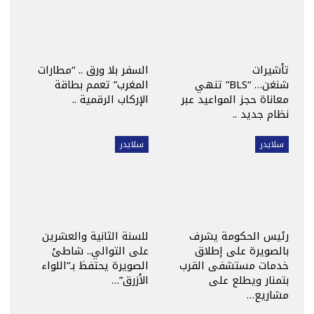
تأشيرات
السفر بلا ورق .. “مطارات
شنغن… “BLS” تنهي
المغرب” تعمم بطاقة
معاناة حجز المواعيد عبر
الإركاب الرقمية ..
نظام جديد ..
سلايدر
سلايدر
رئيس الحكومة يشرف
للسنة الثانية والعشرين
بالصويرة على إطلاق
على التوالي.. شاطئ
خدمات مستشفى القرب
الصويرة يحتفظ بـ”اللواء
بتمنار ويطلع على
الأزرق”…
مشاريع…