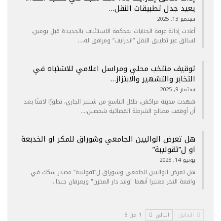
يعيد جدل تطبيقات النقل…
سبتمبر 13, 2025
أعادت إدانة غرفة الجنايات بمحكمة الاستئناف بالجديدة قبل يومين،
لسائق عبر تطبيق النقل “اندرايف” ومرافق له،…
توقيف منتخب محلي ومراسل اعلامي للاشتباه في
التخابر والتشهير والابتزاز…
سبتمبر 9, 2025
شهدت مدينة مراكش، خلال التاسع من شتنبر الجاري، تطورًا لافتًا بعد
أن أوقفت مصالح الشرطة القضائية شخصين،…
هل تعرض الواليين الجامعي وشوراق للمكر او الخدبعة
او ل”تقوليبة”
يونيو 14, 2025
هل تعرض الواليين الجامعي وشوراق ل”تقوليبة” مصدر شكك في
واقعة النحر معتبرا أنهما "ولاد دار المخزن" ويعرفان جيدا…
السابق
التالي
1 من 8