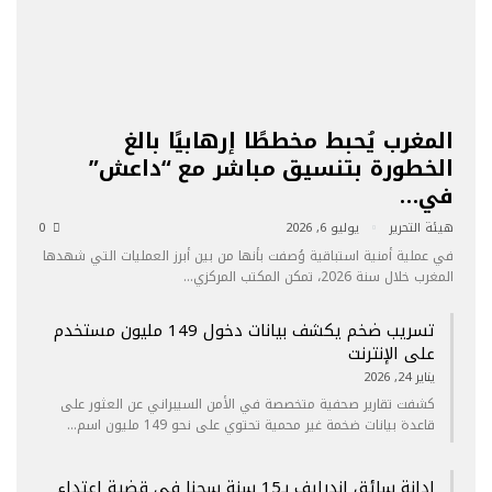
المغرب يُحبط مخططًا إرهابيًا بالغ
الخطورة بتنسيق مباشر مع “داعش”
في…
هيئة التحرير
يوليو 6, 2026
0
في عملية أمنية استباقية وُصفت بأنها من بين أبرز العمليات التي شهدها
المغرب خلال سنة 2026، تمكن المكتب المركزي…
تسريب ضخم يكشف بيانات دخول 149 مليون مستخدم
على الإنترنت
يناير 24, 2026
كشفت تقارير صحفية متخصصة في الأمن السيبراني عن العثور على
قاعدة بيانات ضخمة غير محمية تحتوي على نحو 149 مليون اسم…
إدانة سائق إندرايف بـ15 سنة سجنا في قضية اعتداء