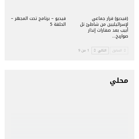
(فيديو) فرار جماعي
فيديو – برنامج تحت المجهر –
لإسرائيليين من شاطئ تل
الحلقة 5
أبيب بعد صفارات إنذار
صواريخ…
السابق
التالي
1 من 9
محلي