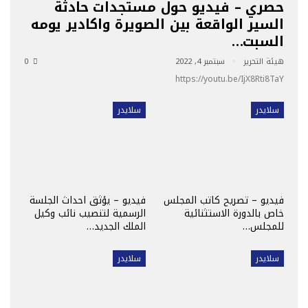
حصري – فيديو حول مستجدات حادثة
السير الواقعة بين الصويرة واكادير يومه
السبت…
هيئة التحرير
سبتمبر 4, 2022
0
https://youtu.be/IjX8Rti8TaY
سلايدر
سلايدر
فيديو – تصريح كاتب المجلس
فيديو – يؤثق احداث الجلسة
خاص بالدورة الاستثنائية
الرسمية لتنصيب نائب وكيل
للمجلس…
الملك الجديد…
سلايدر
سلايدر