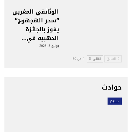
الوثائقي المغربي
“سحر الهجهوج”
يفوز بالجائزة
الذهبية في…
يوليو 8, 2026
السابق
التالي
1 من 50
حوادث
سلايدر