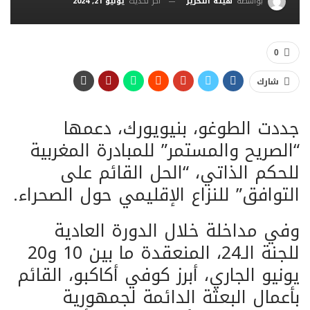
آخر تحديث
يونيو 21, 2024
بواسطة
هيئة التحرير
0
شارك
جددت الطوغو، بنيويورك، دعمها
“الصريح والمستمر” للمبادرة المغربية
للحكم الذاتي، “الحل القائم على
التوافق” للنزاع الإقليمي حول الصحراء.
وفي مداخلة خلال الدورة العادية
للجنة الـ24، المنعقدة ما بين 10 و20
يونيو الجاري، أبرز كوفي أكاكبو، القائم
بأعمال البعثة الدائمة لجمهورية