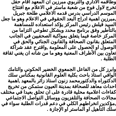
وطاقمه الاداري والتربوي مبرزين ان المعهد اقام حفل
تخرج لاول فوج من شعبة ماستر في الاعلام مع افتتاح
الموسم الدراسي بدرس قدمه الاعلامي طلحة جبريل
,مبرزين اهمية ادراج البعد الحقوقي في الاعلام وهو ما جعل
السيد قيلش رئيس المركز يؤكد استعداده للمساهمة
بالتأطير وفق برنامج محدد وبشكل تطوعي التزاما من
المركز خاصة فيما يتعلق بمواكبة الصحفيين في الجانب
المتعلق بقانون الصحافة والقانون الجنائي والحق في
الوصول او الحصول على المعلومة ,واقترح عقد شراكة
تعاون بين الأطراف المعنية وهو ما من شانه ان يغني ثقافة
الطلبة .
وابرز كل من الفاعل الجمعوي الخضير الحكوني والتامك
الوافي استاذ باحث بكلية العلوم القانونية بمكناس سلك
الدكتوراه والدكتورمحمد زنون استاذ زائر بالمعهد ,اهمية
احداث معاهد للصحافة بمدينة العيون ستمكن من تخريج
كفاءات اعلامية محلية قادرة على ان تحلق بعيدا في مختلف
مجالات الصحافة والتلفزيون ووسائل التواصل الاجتماعي
,مؤكدين انخراطهم الكلي في دعم قدرات الطلبة سواء في
سلك التأهيل او الماستر او الإجازة .