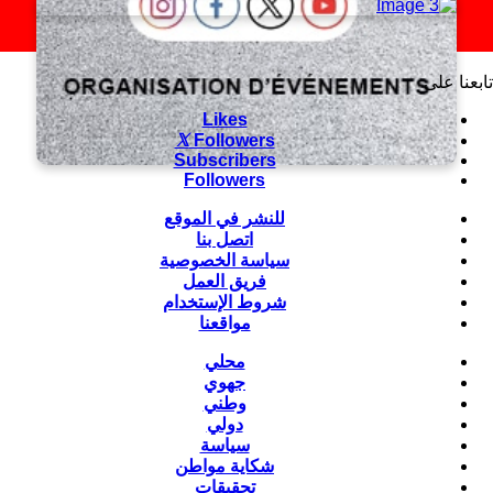
تابعنا على
Likes
Followers
Subscribers
Followers
للنشر في الموقع
اتصل بنا
سياسة الخصوصية
فريق العمل
شروط الإستخدام
مواقعنا
محلي
جهوي
وطني
دولي
سياسة
شكاية مواطن
تحقيقات