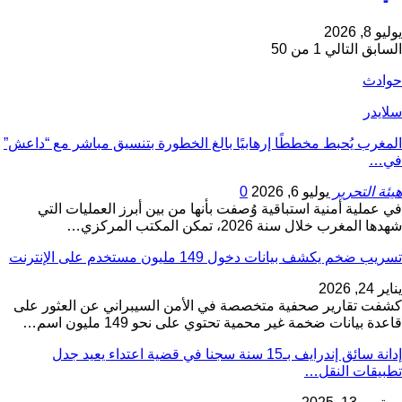
يوليو 8, 2026
السابق
التالي
1 من 50
حوادث
سلايدر
المغرب يُحبط مخططًا إرهابيًا بالغ الخطورة بتنسيق مباشر مع “داعش”
في…
هيئة التحرير
يوليو 6, 2026
0
في عملية أمنية استباقية وُصفت بأنها من بين أبرز العمليات التي
شهدها المغرب خلال سنة 2026، تمكن المكتب المركزي…
تسريب ضخم يكشف بيانات دخول 149 مليون مستخدم على الإنترنت
يناير 24, 2026
كشفت تقارير صحفية متخصصة في الأمن السيبراني عن العثور على
قاعدة بيانات ضخمة غير محمية تحتوي على نحو 149 مليون اسم…
إدانة سائق إندرايف بـ15 سنة سجنا في قضية اعتداء يعيد جدل
تطبيقات النقل…