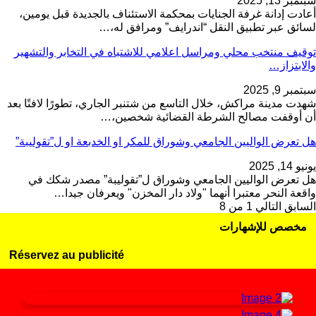
سبتمبر 13, 2025
أعادت إدانة غرفة الجنايات بمحكمة الاستئناف بالجديدة قبل يومين،
لسائق عبر تطبيق النقل “اندرايف” ومرافق له،…
توقيف منتخب محلي ومراسل اعلامي للاشتباه في التخابر والتشهير
والابتزاز…
سبتمبر 9, 2025
شهدت مدينة مراكش، خلال التاسع من شتنبر الجاري، تطورًا لافتًا بعد
أن أوقفت مصالح الشرطة القضائية شخصين،…
هل تعرض الواليين الجامعي وشوراق للمكر او الخدبعة او ل”تقوليبة”
يونيو 14, 2025
هل تعرض الواليين الجامعي وشوراق ل”تقوليبة” مصدر شكك في
واقعة النحر معتبرا أنهما "ولاد دار المخزن" ويعرفان جيدا…
السابق
التالي
1 من 8
مخصص للإشهارات
Réservez au publicité