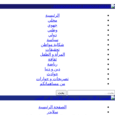
essaouiraalaan -
الرئيسية
محلي
جهوي
وطني
دولي
سياسة
شكاية مواطن
تحقيقات
المرأة و الطفل
ثقافة
رياضة
دين و دنيا
حوادث
تصريحات و حوارات
من مساهماتكم
الصفحة الرئيسية
سلايدر