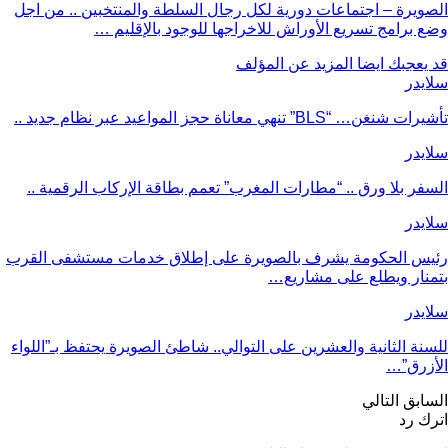
الصويرة – اجتماعات دورية لكل رجال السلطة والمنتخبين .. من اجل
وضع برامج تسريع الأوراش للاخراجها للوجود بالإقليم …
قد يعجبك ايضا
المزيد عن المؤلف
سلايدر
تأشيرات شنغن… “BLS” تنهي معاناة حجز المواعيد عبر نظام جديد ..
سلايدر
السفر بلا ورق .. “مطارات المغرب” تعمم بطاقة الإركاب الرقمية ..
سلايدر
رئيس الحكومة يشرف بالصويرة على إطلاق خدمات مستشفى القرب
بتمنار ويطلع على مشاريع…
سلايدر
للسنة الثانية والعشرين على التوالي.. شاطئ الصويرة يحتفظ بـ”اللواء
الأزرق”…
السابق
التالي
اترك رد