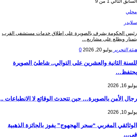
السابق
التالي
1 من 9
محلي
سلايدر
رئيس الحكومة يشرف بالصويرة على إطلاق خدمات مستشفى القرب
بتمنار ويطلع على مشاريع…
هيئة التحرير
يوليو 20, 2026
0
للسنة الثانية والعشرين على التوالي.. شاطئ الصويرة
يحتفظ…
يوليو 16, 2026
رجال الأمن بالصويرة… حين تتحدث الوقائع لا الانطباعات ..
يوليو 10, 2026
الوثائقي المغربي “سحر الهجهوج” يفوز بالجائزة الذهبية
في…