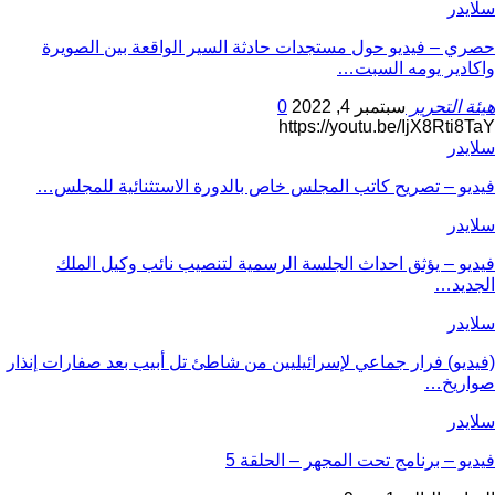
سلايدر
حصري – فيديو حول مستجدات حادثة السير الواقعة بين الصويرة
واكادير يومه السبت…
هيئة التحرير
سبتمبر 4, 2022
0
https://youtu.be/IjX8Rti8TaY
سلايدر
فيديو – تصريح كاتب المجلس خاص بالدورة الاستثنائية للمجلس…
سلايدر
فيديو – يؤثق احداث الجلسة الرسمية لتنصيب نائب وكيل الملك
الجديد…
سلايدر
(فيديو) فرار جماعي لإسرائيليين من شاطئ تل أبيب بعد صفارات إنذار
صواريخ…
سلايدر
فيديو – برنامج تحت المجهر – الحلقة 5