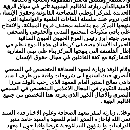
الامنية,اكدأن زيارته للاقاليم الجنوبية تأتي في سياق الرؤية
الجديدة للمركز الوطني للمصاحبة القانونية وحقوق الإنسان
التي تروم عقد سلسلة اللقاءات العلمية والتواصلية التي
ينهجها المركز مع مناضليه بمختلف فروع المملكة، والانفتاح
على باقي مكونات المجتمع المدني والحقوقي والصحفي
ومن جهته ابرز رئيس الفرع الجهوي العيون الساقية
الحمراء الاستاذ مصطفى كريطة ان هذه الندوة تنظم في
إطار الفلسفة التي ينهجها المركز بناء على تبني المقاربة
التشاركية مع كفة الفاعلين في مجال حقوق الإنسان.
وقام الوفد بزيارة لمعهد الصحافة المتخصص في السمعي
البصري حيث استمع الى شروحات وافية من طرف السيد
داهي صالح المدير العام للمعهد الذي رحب بالوفد مبرزا
اهمية التكوين في المجال الاعلامي المتخصص في السمعي
البصري والاقبال الكبير الذي يعرفه هدا التخصص من جميع
اقاليم الجهة .
وخلال زيارته لمقر معهد الصحافة وعلوم الاخبار قدم السيد
تقي الله اباحازم المدير العام للمعهد والسيد حامد مدير
الدراسات والشؤون البيداغوجية عرضا وافيا حول المعهد