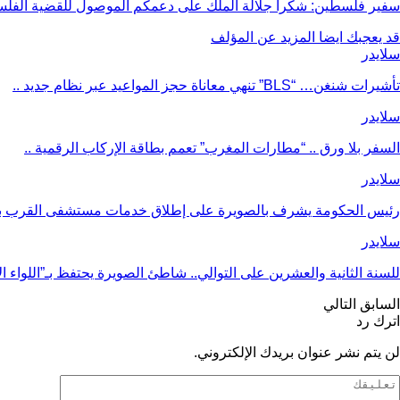
سفير فلسطين: شكرا جلالة الملك على دعمكم الموصول للقضية الفل
قد يعجبك ايضا
المزيد عن المؤلف
سلايدر
تأشيرات شنغن… “BLS” تنهي معاناة حجز المواعيد عبر نظام جديد ..
سلايدر
السفر بلا ورق .. “مطارات المغرب” تعمم بطاقة الإركاب الرقمية ..
سلايدر
رئيس الحكومة يشرف بالصويرة على إطلاق خدمات مستشفى القرب بت
سلايدر
للسنة الثانية والعشرين على التوالي.. شاطئ الصويرة يحتفظ بـ”اللواء 
السابق
التالي
اترك رد
لن يتم نشر عنوان بريدك الإلكتروني.