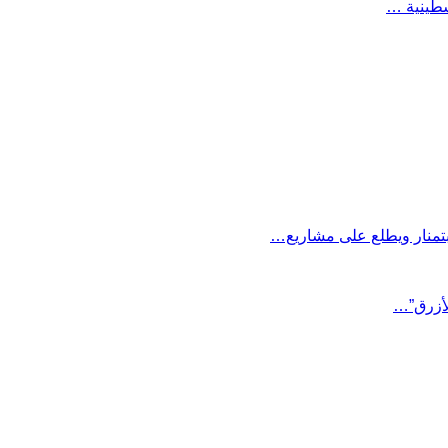
سطينية …
منار ويطلع على مشاريع…
الأزرق”…