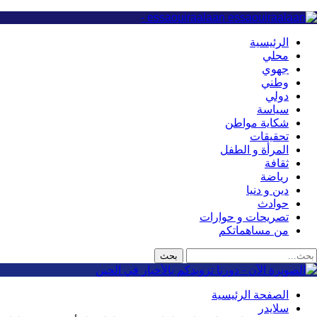
essaouiraalaan -
الرئيسية
محلي
جهوي
وطني
دولي
سياسة
شكاية مواطن
تحقيقات
المرأة و الطفل
ثقافة
رياضة
دين و دنيا
حوادث
تصريحات و حوارات
من مساهماتكم
الصفحة الرئيسية
سلايدر