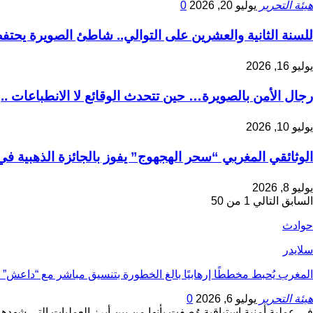
هيئة التحرير
يوليو 20, 2026
0
للسنة الثانية والعشرين على التوالي.. شاطئ الصويرة يحت
يوليو 16, 2026
رجال الأمن بالصويرة… حين تتحدث الوقائع لا الانطباعات ..
يوليو 10, 2026
الوثائقي المغربي “سحر الهجهوج” يفوز بالجائزة الذهبية ف
يوليو 8, 2026
السابق
التالي
1 من 50
حوادث
سلايدر
المغرب يُحبط مخططًا إرهابيًا بالغ الخطورة بتنسيق مباشر مع “داعش
هيئة التحرير
يوليو 6, 2026
0
في عملية أمنية استباقية وُصفت بأنها من بين أبرز العمليات التي شهدها المغرب خلال سنة 26