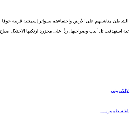
الشاطئ مناشفهم على الأرض واحتماءهم بسواتر إسمنتية قريبة خوفا م
استهدفت تل أبيب وضواحيها، ردًّا على مجزرة ارتكبها الاحتلال صب
الإلكتروني
 للفلسطينيين …