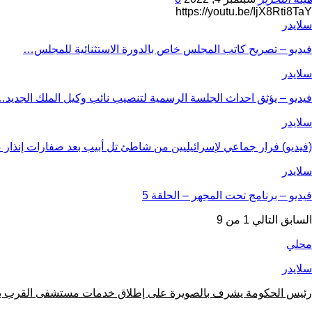
https://youtu.be/IjX8Rti8TaY
سلايدر
فيديو – تصريح كاتب المجلس خاص بالدورة الاستثنائية للمجلس…
سلايدر
فيديو – يؤثق احداث الجلسة الرسمية لتنصيب نائب وكيل الملك الجديد
سلايدر
(فيديو) فرار جماعي لإسرائيليين من شاطئ تل أبيب بعد صفارات إنذار
سلايدر
فيديو – برنامج تحت المجهر – الحلقة 5
السابق
التالي
1 من 9
محلي
سلايدر
رئيس الحكومة يشرف بالصويرة على إطلاق خدمات مستشفى القرب بت