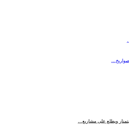
…
 صواريخ…
منار ويطلع على مشاريع…