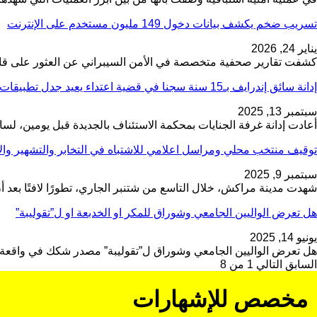
تسريب ضخم يكشف بيانات دخول 149 مليون مستخدم على الإنترنت
يناير 24, 2026
كشفت تقارير صحفية متخصصة في الأمن السيبراني عن العثور على قاعدة بيانا
إدانة سائق إندرايف بـ15 سنة سجنا في قضية اعتداء يعيد جدل تطبيقات النقل…
سبتمبر 13, 2025
أعادت إدانة غرفة الجنايات بمحكمة الاستئناف بالجديدة قبل يومين، لس
توقيف منتخب محلي ومراسل اعلامي للاشتباه في التخابر والتشهير وال
سبتمبر 9, 2025
شهدت مدينة مراكش، خلال التاسع من شتنبر الجاري، تطورًا لافتًا ب
هل تعرض الواليين الجامعي وشوراق للمكر او الخدبعة او ل”تقوليبة”
يونيو 14, 2025
هل تعرض الواليين الجامعي وشوراق ل”تقوليبة” مصدر شكك في واقعة الن
السابق
التالي
1 من 8
مخصص للإشهارات