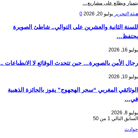
بتمنار ويطلع على مشاريع…
هيئة التحرير
يوليو 20, 2026
0
للسنة الثانية والعشرين على التوالي.. شاطئ الصويرة
يحتفظ…
يوليو 16, 2026
رجال الأمن بالصويرة… حين تتحدث الوقائع لا الانطباعات ..
يوليو 10, 2026
الوثائقي المغربي “سحر الهجهوج” يفوز بالجائزة الذهبية
في…
يوليو 8, 2026
السابق
التالي
1 من 50
حوادث