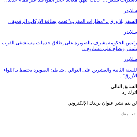
سلايدر
السفر بلا ورق .. “مطارات المغرب” تعمم بطاقة الإركاب الرقمية ..
سلايدر
رئيس الحكومة يشرف بالصويرة على إطلاق خدمات مستشفى القرب
بتمنار ويطلع على مشاريع…
سلايدر
للسنة الثانية والعشرين على التوالي.. شاطئ الصويرة يحتفظ بـ”اللواء
الأزرق”…
السابق
التالي
اترك رد
لن يتم نشر عنوان بريدك الإلكتروني.