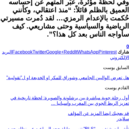
وفي لحظة مؤثرة، عبّر المتهم عن إحساسه
العميق بالظلم قائلاً: “منذ اعتقالي، وكأنني
حُكمت بالإعدام الرمزي… لقد دُمرت مسيرتي
الرياضية والسياسية وحتى مشاريعي. كيف
سأواجه الناس بعد كل هذا؟”.
0
شارك
Pinterest
WhatsApp
ReddIt
Google+
Twitter
Facebook
البريد
الإلكتروني
السابق بوست
هل تعرض الواليين الجامعي وشوراق للمكر او الخدبعة او ل”تقوليبة”
القادم بوست
أول رحلة جوية مباشرة بين برشلونة والصويرة: لحظة تاريخية في
تعزيز الربط الجوي بين المغرب وإسبانيا …
قد يعجبك ايضا
المزيد عن المؤلف
سلايدر
تأشيرات شنغن… “BLS” تنهي معاناة حجز المواعيد عبر نظام جديد ..