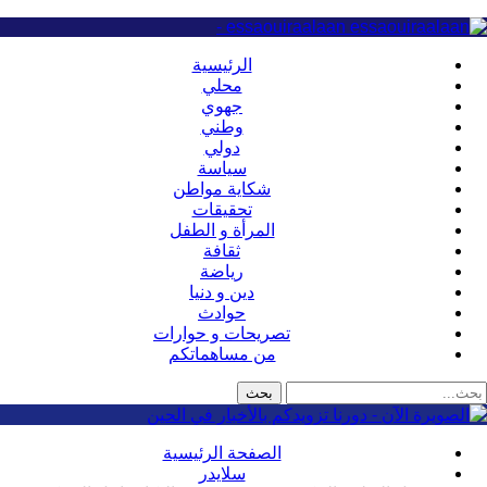
essaouiraalaan -
الرئيسية
محلي
جهوي
وطني
دولي
سياسة
شكاية مواطن
تحقيقات
المرأة و الطفل
ثقافة
رياضة
دين و دنيا
حوادث
تصريحات و حوارات
من مساهماتكم
الصفحة الرئيسية
سلايدر