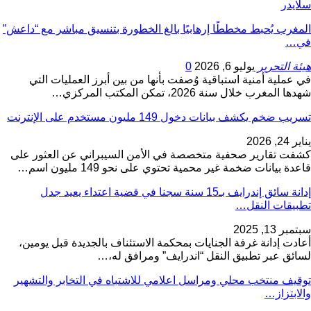
سلايدر
المغرب يُحبط مخططًا إرهابيًا بالغ الخطورة بتنسيق مباشر مع “داعش”
في…
هيئة التحرير
يوليو 6, 2026
0
في عملية أمنية استباقية وُصفت بأنها من بين أبرز العمليات التي
شهدها المغرب خلال سنة 2026، تمكن المكتب المركزي…
تسريب ضخم يكشف بيانات دخول 149 مليون مستخدم على الإنترنت
يناير 24, 2026
كشفت تقارير صحفية متخصصة في الأمن السيبراني عن العثور على
قاعدة بيانات ضخمة غير محمية تحتوي على نحو 149 مليون اسم…
إدانة سائق إندرايف بـ15 سنة سجنا في قضية اعتداء يعيد جدل
تطبيقات النقل…
سبتمبر 13, 2025
أعادت إدانة غرفة الجنايات بمحكمة الاستئناف بالجديدة قبل يومين،
لسائق عبر تطبيق النقل “اندرايف” ومرافق له،…
توقيف منتخب محلي ومراسل اعلامي للاشتباه في التخابر والتشهير
والابتزاز…