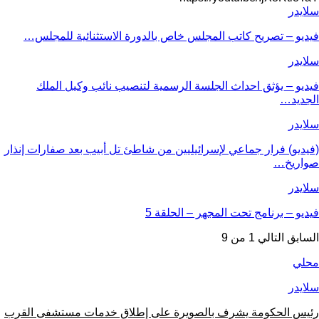
سلايدر
فيديو – تصريح كاتب المجلس خاص بالدورة الاستثنائية للمجلس…
سلايدر
فيديو – يؤثق احداث الجلسة الرسمية لتنصيب نائب وكيل الملك
الجديد…
سلايدر
(فيديو) فرار جماعي لإسرائيليين من شاطئ تل أبيب بعد صفارات إنذار
صواريخ…
سلايدر
فيديو – برنامج تحت المجهر – الحلقة 5
السابق
التالي
1 من 9
محلي
سلايدر
رئيس الحكومة يشرف بالصويرة على إطلاق خدمات مستشفى القرب