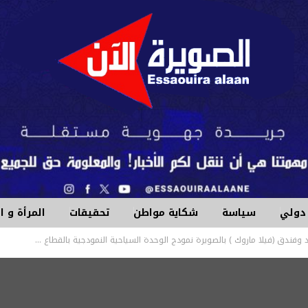
دولي
سياسة
شكاية مواطن
تحقيقات
المرأة و 
فندق (فيلا ماروك ) بالصويرة نمودج الوحدة السياحية النمودجية بالقطاع …