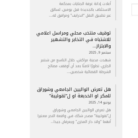
أعادت إدانة غرفة الجنايات بمحكمة
الاستئناف بالجديدة قبل يومين، لسائق
عبر تطبيق النقل “اندرايف” ومرافق له،…
توقيف منتخب محلي ومراسل اعلامي
للاشتباه في التخابر والتشهير
والابتزاز…
سبتمبر 9, 2025
شهدت مدينة مراكش، خلال التاسع من شتنبر
الجاري، تطورًا لافتًا بعد أن أوقفت مصالح
الشرطة القضائية شخصين،…
هل تعرض الواليين الجامعي وشوراق
للمكر او الخدبعة او ل”تقوليبة”
يونيو 14, 2025
هل تعرض الواليين الجامعي وشوراق
ل”تقوليبة” مصدر شكك في واقعة النحر معتبرا
أنهما "ولاد دار المخزن" ويعرفان جيدا…