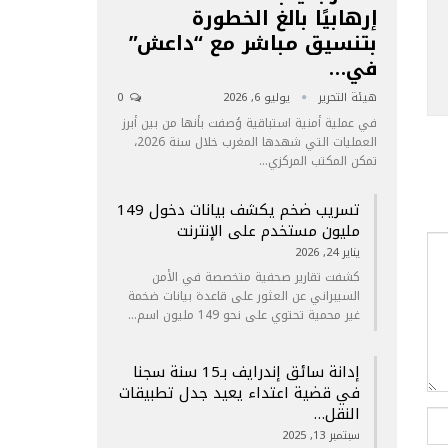
إرهابيًا بالغ الخطورة
بتنسيق مباشر مع “داعش”
في…
هيئة التحرير
يوليو 6, 2026
0
في عملية أمنية استباقية وُصفت بأنها من بين أبرز
العمليات التي شهدها المغرب خلال سنة 2026،
تمكن المكتب المركزي…
تسريب ضخم يكشف بيانات دخول 149
مليون مستخدم على الإنترنت
يناير 24, 2026
كشفت تقارير صحفية متخصصة في الأمن
السيبراني عن العثور على قاعدة بيانات ضخمة
غير محمية تحتوي على نحو 149 مليون اسم…
إدانة سائق إندرايف بـ15 سنة سجنا
في قضية اعتداء يعيد جدل تطبيقات
النقل…
سبتمبر 13, 2025