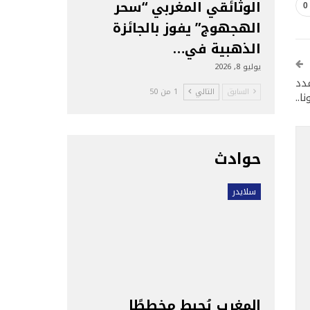
الوثائقي المغربي “سحر
0
الهجهوج” يفوز بالجائزة
الذهبية في…
يوليو 8, 2026
عدد
السابق
التالي
1 من 50
ا..
حوادث
سلايدر
المغرب يُحبط مخططًا