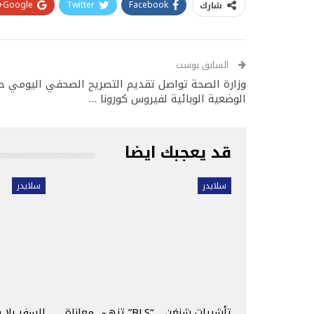
Google+
Twitter
Facebook
شارك
السابق بوست
وزارة الصحة تواصل تقديم التصريح الصحفي اليومي ح
الوضعية الوبائية لفيروس كورونا …
قد يعجبك ايضا
سلايدر
سلايدر
تأشيرات شنغن… “BLS” تنهي معاناة
السفر بلا 