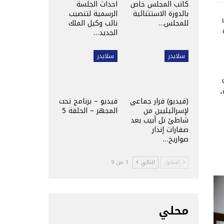
كاتب المجلس خاص
احداث الجلسة
بالدورة الاستثنائية
الرسمية لتنصيب
للمجلس…
نائب وكيل الملك
الجديد…
سلايدر
سلايدر
،
(فيديو) فرار جماعي
فيديو – برنامج تحت
لإسرائيليين من
المجهر – الحلقة 5
شاطئ تل أبيب بعد
صفارات إنذار
صواريخ…
السابق
التالي
1 من 9
محلي