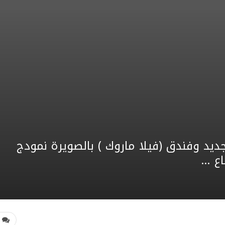
يد وفندق (فيلا ماروك ) بالصويرة نمودج
اع …