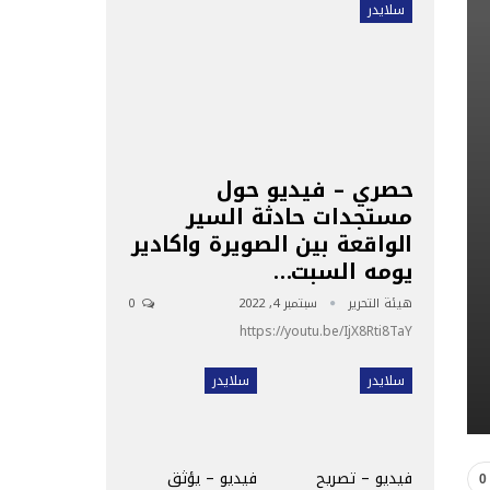
سلايدر
حصري – فيديو حول
مستجدات حادثة السير
الواقعة بين الصويرة واكادير
يومه السبت…
هيئة التحرير
سبتمبر 4, 2022
0
https://youtu.be/IjX8Rti8TaY
سلايدر
سلايدر
فيديو – تصريح
فيديو – يؤثق
0