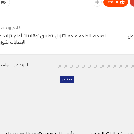
ReddIt
القادم بوست
ول
اصبحت الحاجة ملحة لتنزيل تطبيق ‘وقايتنا’ أمام تزايد 
الإصابات بكورون
المزيد عن المؤلف
سلايدر
ورق .. “مطارات المغرب”
رئيس الحكومة يشرف بالصويرة على