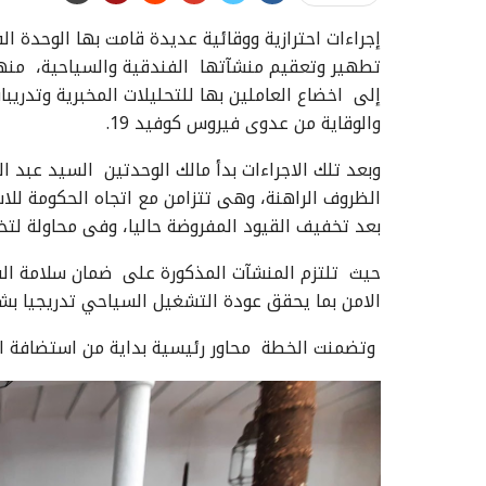
إجراءات احترازية ووقائية عديدة قامت بها الوحدة ال
تطهير وتعقيم منشآتها الفندقية والسياحية، منها ف
إلى اخضاع العاملين بها للتحليلات المخبرية وتدريب
والوقاية من عدوى فيروس كوفيد 19
.
وبعد تلك الاجراءات بدأ مالك الوحدتين السيد عبد 
الظروف الراهنة، وهى تتزامن مع اتجاه الحكومة للاس
بعد تخفيف القيود المفروضة حاليا، وفى محاولة لتخ
حيث تلتزم المنشآت المذكورة على ضمان سلامة ال
الامن بما يحقق عودة التشغيل السياحي تدريجيا بش
وتضمنت الخطة محاور رئيسية بداية من استضافة الن