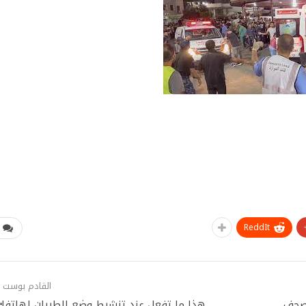
ReddIt
القادم بوست
لصحف
هذا ما تفعل عند تنشيط وضع الطيران لهاتفك