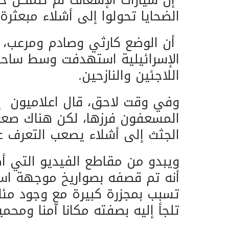
الضحايا تحولوا إلى أشلاء مبعثرة.
أن الوضع كارثي وصادم ومرعب، وق
الإسرائيلية استهدفت وسط ساحا
اللاجئين والنازحين.
وفي وقت لاحق، قال اعلاميون إن
المسعفون فرزها، لكن هناك صعو
الجثث إلى أشلاء يصعب التعرف ع
ويبدو من مقاطع الفيديو الت
أنه تم قصفه بصواريخ موجهة ا
تسبب بمجزرة كبيرة مع وجود مئات
تلجأ إليه بصفته مكانا آمنا ومحمي