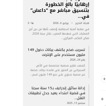
إرهابيًا بالغ الخطورة
بتنسيق مباشر مع “داعش”
في…
هيئة التحرير
يوليو 6, 2026
0
في عملية أمنية استباقية وُصفت بأنها من بين أبرز
العمليات التي شهدها المغرب خلال سنة 2026،
تمكن المكتب المركزي…
تسريب ضخم يكشف بيانات دخول 149
مليون مستخدم على الإنترنت
يناير 24, 2026
كشفت تقارير صحفية متخصصة في الأمن
السيبراني عن العثور على قاعدة بيانات ضخمة
غير محمية تحتوي على نحو 149 مليون اسم…
0
إدانة سائق إندرايف بـ15 سنة سجنا
في قضية اعتداء يعيد جدل تطبيقات
النقل…
سبتمبر 13, 2025
 …