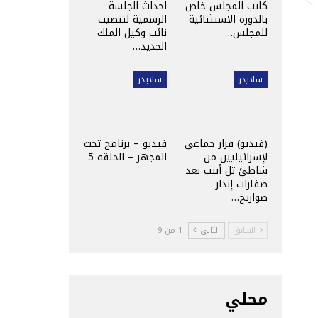
كاتب المجلس خاص
احداث الجلسة
بالدورة الاستثنائية
الرسمية لتنصيب
للمجلس…
نائب وكيل الملك
الجديد…
سلايدر
سلايدر
(فيديو) فرار جماعي
فيديو – برنامج تحت
لإسرائيليين من
المجهر – الحلقة 5
شاطئ تل أبيب بعد
صفارات إنذار
صواريخ…
السابق
التالي
1 من 9
محلي