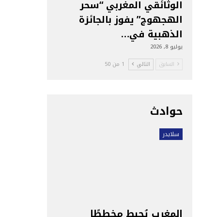
الوثائقي المغربي “سحر
الهجهوج” يفوز بالجائزة
الذهبية في…
يوليو 8, 2026
السابق
التالي
1 من 50
حوادث
سلايدر
المغرب يُحبط مخططًا