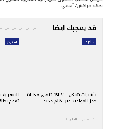
بجهة مراكش/ آسفي
قد يعجبك ايضا
سلايدر
سلايدر
تأشيرات شنغن… “BLS” تنهي معاناة
السفر بلا 
حجز المواعيد عبر نظام جديد ..
تعمم بطاقة
السابق
التالي