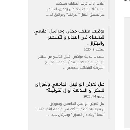
أعادت إدانة غرفة الجنايات بمحكمة
الاستئناف بالجديدة قبل يومين، لسائق
عبر تطبيق النقل “اندرايف” ومرافق له،…
توقيف منتخب محلي ومراسل اعلامي
للاشتباه في التخابر والتشهير
والابتزاز…
سبتمبر 9, 2025
شهدت مدينة مراكش، خلال التاسع من شتنبر
الجاري، تطورًا لافتًا بعد أن أوقفت مصالح
الشرطة القضائية شخصين،…
هل تعرض الواليين الجامعي وشوراق
للمكر او الخدبعة او ل”تقوليبة”
يونيو 14, 2025
هل تعرض الواليين الجامعي وشوراق
ل”تقوليبة” مصدر شكك في واقعة النحر معتبرا
أنهما "ولاد دار المخزن" ويعرفان جيدا…