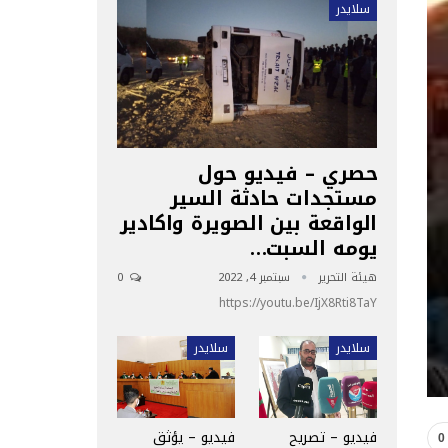
سلايدر
حصري – فيديو حول
مستجدات حادثة السير
الواقعة بين الصويرة واكادير
يومه السبت…
هيئة التحرير
سبتمبر 4, 2022
0
https://youtu.be/IjX8Rti8TaY
سلايدر
سلايدر
فيديو – تصريح
فيديو – يؤثق
0