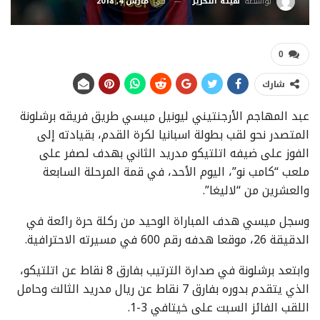
في
مارس 4, 2018
بواسطة
هيئة التحرير
0
شارك
عبد المهاجم الأرجنتيني ليونيل ميسي طريق فريقه برشلونة
المتصدر نحو لقب بطولة اسبانيا لكرة القدم، بقيادته إلى
الفوز على ضيفه اتلتيكو مدريد الثاني بهدف لصفر على
ملعب “كامب نو”، اليوم الأحد، في قمة المرحلة السابعة
والعشرين من “لاليغا”.
وسجل ميسي هدف المباراة الوحيد من ركلة حرة رائعة في
الدقيقة 26، موقعا هدفه رقم 600 في مسيرته الاحترافية.
وابتعد برشلونة في صدارة الترتيب بفارق 8 نقاط عن اتلتيكو،
الذي يتقدم بدوره بفارق 7 نقاط عن ريال مدريد الثالث وحامل
اللقب الفائز السبت على خيتافي 3-1.