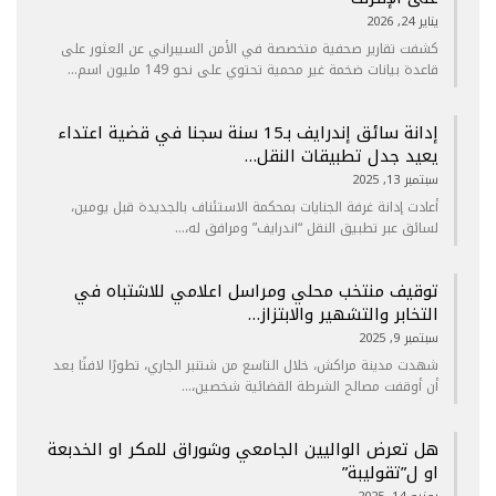
يناير 24, 2026
كشفت تقارير صحفية متخصصة في الأمن السيبراني عن العثور على
قاعدة بيانات ضخمة غير محمية تحتوي على نحو 149 مليون اسم…
إدانة سائق إندرايف بـ15 سنة سجنا في قضية اعتداء
يعيد جدل تطبيقات النقل…
سبتمبر 13, 2025
أعادت إدانة غرفة الجنايات بمحكمة الاستئناف بالجديدة قبل يومين،
لسائق عبر تطبيق النقل “اندرايف” ومرافق له،…
توقيف منتخب محلي ومراسل اعلامي للاشتباه في
التخابر والتشهير والابتزاز…
سبتمبر 9, 2025
شهدت مدينة مراكش، خلال التاسع من شتنبر الجاري، تطورًا لافتًا بعد
أن أوقفت مصالح الشرطة القضائية شخصين،…
هل تعرض الواليين الجامعي وشوراق للمكر او الخدبعة
او ل”تقوليبة”