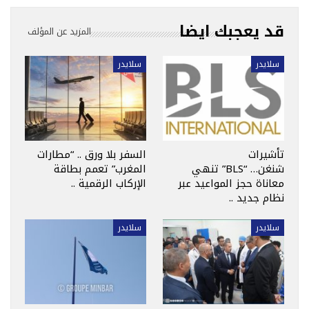
قد يعجبك ايضا
المزيد عن المؤلف
سلايدر
سلايدر
تأشيرات
السفر بلا ورق .. “مطارات
شنغن… “BLS” تنهي
المغرب” تعمم بطاقة
معاناة حجز المواعيد عبر
الإركاب الرقمية ..
نظام جديد ..
سلايدر
سلايدر