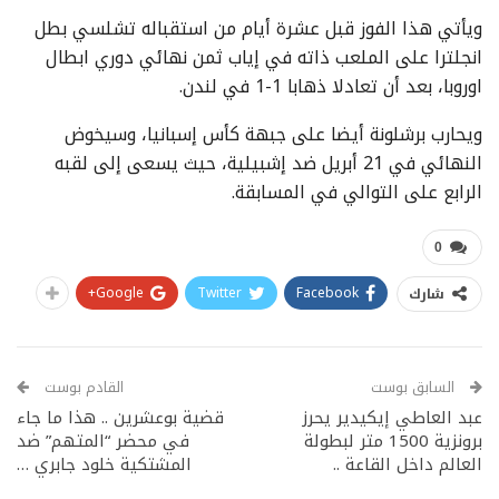
ويأتي هذا الفوز قبل عشرة أيام من استقباله تشلسي بطل
انجلترا على الملعب ذاته في إياب ثمن نهائي دوري ابطال
اوروبا، بعد أن تعادلا ذهابا 1-1 في لندن.
ويحارب برشلونة أيضا على جبهة كأس إسبانيا، وسيخوض
النهائي في 21 أبريل ضد إشبيلية، حيث يسعى إلى لقبه
الرابع على التوالي في المسابقة.
0
Google+
Twitter
Facebook
شارك
السابق بوست
القادم بوست
عبد العاطي إيكيدير يحرز
قضية بوعشرين .. هذا ما جاء
برونزية 1500 متر لبطولة
في محضر “المتهم” ضد
العالم داخل القاعة ..
المشتكية خلود جابري …