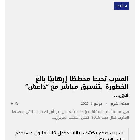
سلايدر
المغرب يُحبط مخططًا إرهابيًا بالغ
الخطورة بتنسيق مباشر مع “داعش”
في…
هيئة التحرير
يوليو 6, 2026
0
في عملية أمنية استباقية وُصفت بأنها من بين أبرز العمليات التي شهدها
المغرب خلال سنة 2026، تمكن المكتب المركزي…
تسريب ضخم يكشف بيانات دخول 149 مليون مستخدم
على الإنترنت