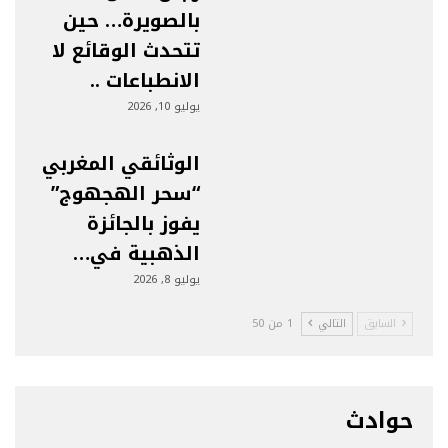
بالصويرة… حين
تتحدث الوقائع لا
الانطباعات ..
يوليو 10, 2026
الوثائقي المغربي
“سحر الهجهوج”
يفوز بالجائزة
الذهبية في…
يوليو 8, 2026
السابق
التالي
1 من 50
حوادث