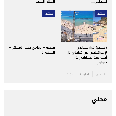
للمجلس…
الملك الجديد…
سلايدر
سلايدر
(فيديو) فرار جماعي
فيديو – برنامج تحت المجهر –
لإسرائيليين من شاطئ تل
الحلقة 5
أبيب بعد صفارات إنذار
صواريخ…
السابق
التالي
1 من 9
محلي