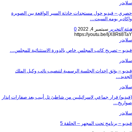
سلايدر
حصري – فيديو حول مستجدات حادثة السير الواقعة بين الصويرة
واكادير يومه السبت…
هيئة التحرير
سبتمبر 4, 2022
0
https://youtu.be/IjX8Rti8TaY
سلايدر
فيديو – تصريح كاتب المجلس خاص بالدورة الاستثنائية للمجلس…
سلايدر
فيديو – يؤثق احداث الجلسة الرسمية لتنصيب نائب وكيل الملك
الجديد…
سلايدر
(فيديو) فرار جماعي لإسرائيليين من شاطئ تل أبيب بعد صفارات إنذار
صواريخ…
سلايدر
فيديو – برنامج تحت المجهر – الحلقة 5