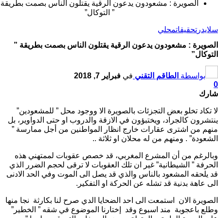
الصويرة : مشعودون يدعون الرقية يقتلون الناس بصمت بطريقة
” التوكال”
سلايدر
تحقيقات
محلي
الصويرة : مشعودون يدعون الرقية يقتلون الناس بصمت بطريقة ”
التوكال”
بواسطة
الطاقم التقني
في
فبراير 7, 2018
0
شارك
لا تكاد تخلو بعض التجزئات بالصويرة الا ووجود محل ” للمشعودين”
ينتشرون كالجراد، ويختبؤون في الازقة والدروب او حتى الدواوير، بل
منهم من اشترى عقارات خارج انظار المواطنين من أجل ممارسة ”
الشعودة” . ومنهم من له محلان او ثلاثة ..
وبالرغم من أن المشرع المغربي، قد خصص عقوبات لممتهني هذه
الحرفة ” الشيطانية” غير ان تلك العقوبات لا ترقى لحجم الضرر الذي
قد يلحقه المشعود بالناس والذي قد يصل الى الموت وفي الحد الادنى
الى عاهة بدنية قد تشله عن الحركة او التفكير.
الصويرة الان استمعت الى احد الضحايا الدي صرح لنا بكارثة نجا منها
وطلع باعجوبة مند اسبوع وقد إختارنا الموضوع في شقه ” الخطير”