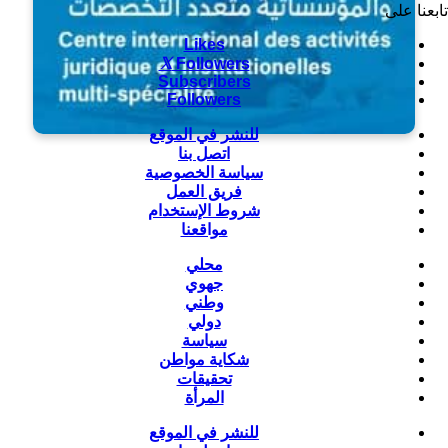
تابعنا على
Likes
Followers
Subscribers
Followers
للنشر في الموقع
اتصل بنا
سياسة الخصوصية
فريق العمل
شروط الإستخدام
مواقعنا
محلي
جهوي
وطني
دولي
سياسة
شكاية مواطن
تحقيقات
المرأة
للنشر في الموقع