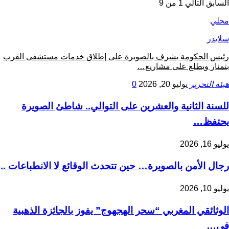
السابق
التالي
1 من 9
محلي
سلايدر
رئيس الحكومة يشرف بالصويرة على إطلاق خدمات مستشفى القرب
بتمنار ويطلع على مشاريع…
هيئة التحرير
يوليو 20, 2026
0
للسنة الثانية والعشرين على التوالي.. شاطئ الصويرة
يحتفظ…
يوليو 16, 2026
رجال الأمن بالصويرة… حين تتحدث الوقائع لا الانطباعات ..
يوليو 10, 2026
الوثائقي المغربي “سحر الهجهوج” يفوز بالجائزة الذهبية
في…