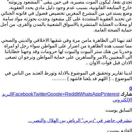
تجدي نفعا، ليكون الموت مصيره، في حين يبقى ” المشعود وزبونته”
خارج المتابعة القانونية، بسبب عدم وجود دليل مادي يحدد العقوبة،
وضع يستدعي من المشرع المغربي تخصيص فصول في قانونه الجنائي
عن تحديد العقوبة المشددة على كل مشعود وجدت بحوزته مواد سامة
او محلات العشابة المنتشرة بالاسواق الشعبية بالمدن والقرى، من أجل
حماية الصحة العامة.
لقد نبهنا الى الظاهرة مامن مرة وفي شقيها الاخلاقي والديني والصحي
مما تسبب هده الظاهرة من اضرار على المواطن سواء رجل او امراة
وحدرنا من هتك ستر البيوت والبيوت لها حرومات وقد وجهنا خطاباتنا
الى المعنيين بالامر والساهرين على حماية المواطن ونرجو ان تصغى
الادان قبل فوات الاوان ..
لدينا تقارير وتحقيق في الموضوع بالادلة وتورط العديد من الناس في
الموضوع .. ( اللهم قد بلغنا فاشهد ) ………
0
شارك
Pinterest
WhatsApp
ReddIt
Google+
Twitter
Facebook
البريد
الإلكتروني
السابق بوست
بنشرقي حاضر في “ديربي” الرياض بين الهلال والنصر…
القادم بوست