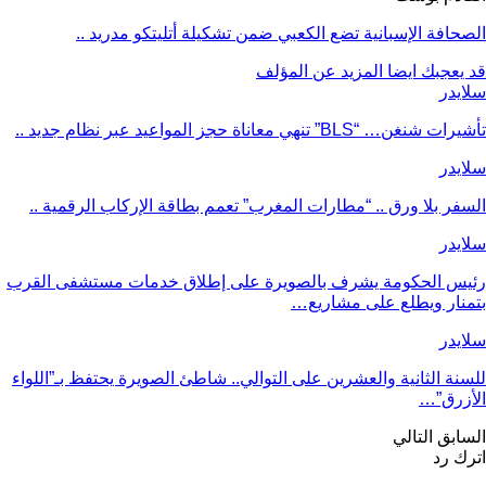
الصحافة الإسبانية تضع الكعبي ضمن تشكيلة أتليتكو مدريد ..
قد يعجبك ايضا
المزيد عن المؤلف
سلايدر
تأشيرات شنغن… “BLS” تنهي معاناة حجز المواعيد عبر نظام جديد ..
سلايدر
السفر بلا ورق .. “مطارات المغرب” تعمم بطاقة الإركاب الرقمية ..
سلايدر
رئيس الحكومة يشرف بالصويرة على إطلاق خدمات مستشفى القرب
بتمنار ويطلع على مشاريع…
سلايدر
للسنة الثانية والعشرين على التوالي.. شاطئ الصويرة يحتفظ بـ”اللواء
الأزرق”…
السابق
التالي
اترك رد