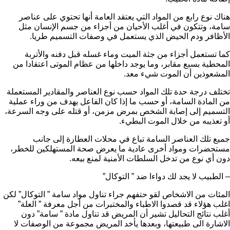
هناك نوع رابع من المواد التي يعتقد العامة أنها تحتوي على عناصر
سامة، وتتكون في أغلب الأحيان من أجزاء من جسم الإنسان مثل
الأظافر ودم الحيض الذي يستعمل في وصفات التسميم طريا.
كما تستعمل أجزاء من جثة الميت وماء غسله قبل دفنه والأتربة
المحطية بسبع مقابر، وما يوجد داخلها من عظام الموتى اعتقادا من
المشعوذين أن الموت شيء معد.
تختلف درجة حدة تلك المواد حسب نوع العناصر والمقادير المستعملة
من المادة السامة، أو حسب ما إذا كان الفاعل يهدف من وراء عملية
التسميم إلى إصابة الشخص بمرض مزمن، أو قتله على وجه السرعة،
أو تعذيبه من خلال الموت البطيء.
جميع تلك العناصر السامة تباع في محلات العطارة إلى جانب
مستحضرات ومواد أخرى عادية ما يعرض صحة المستهلكين للخطر،
دون أي نوع من تدخل السلطات الأمنية لمنع بيعه.
– الطبيب لا يجد لك دواءا ضد ” التوكال”
المئات من الاشخاص لقو حتفهم جراء تناول مواد سامة ” التوكال” لكن
اغلب هؤلاء قد قصدوا الاطباء والمختبرات من أجل معرفة ” العلة”
أغلب نتائج التحاليل تشير أن المريض قد تناول مادة ” سامة” دون
الاشارة الى طبيعتها، وبعدها يأخد المريض مجموعة من الوصفات لا