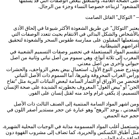
على الصحة العامة، والمتعلق ببعض الوصفات التي قد يسلمها ”
المشعود” لزبناءه خصوصا النساء وجزء من الرجال.
– ” التوكال” القاتل الصامت
يعتبر “التوكال” عن طريق الشعوذة الأكثر شيوعا في إلحاق الأذى
بالأشخاص والشكل البدائي في الانتقام بحيث تتعدد الوصفات التي
يستعملها المقبلون على ممارسة طقوس السحر والشعوذة لتحقيق
أغراضهم الشيطانية.
تنقسم المواد المستعملة في تحضير وصفات التسميم الشعبية في
المغرب إلى ثلاثة أنواع، وهي سموم من أصل نباتي وثانية من اصل
حيواني وأخرى من اصل معدني.
ويندرج ضمن النوع الأول، استعمال بيض بعض الزواحف، والحشرات
ورأس الغراب المحروقة وغيرها، أما السموم ذات الأصل النباتي
فتحضر من الأوراق أو الثمار السامة لبعض النباتات البرية مثل “تفاح
الجن” أو “بيض الغول” المعروف بخطورته الشديدة على صحة الإنسان
التسميم، إذ يكفي غرام واحد منه لقتل إنسان على الفور.
ومن اشهر المواد السامة المنتمية إلى الصنف الثالث ذات الأصل
المعدني ، يوجد “الرهج” وهو عبارة عن حجر مستدير أصفر اللون في
حجم حبة الحمص.
وتستعمل أغلب المواد المسمومة مذابة في الوجبات المحلية الشهيرة،
مثل أطباق الكسكس والحريرة، كما تضاف إلى مشروب القهوة دون
إضافة مادة الحليب.