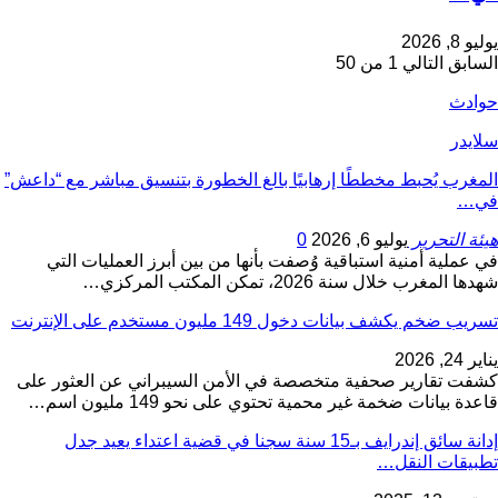
يوليو 8, 2026
السابق
التالي
1 من 50
حوادث
سلايدر
المغرب يُحبط مخططًا إرهابيًا بالغ الخطورة بتنسيق مباشر مع “داعش”
في…
هيئة التحرير
يوليو 6, 2026
0
في عملية أمنية استباقية وُصفت بأنها من بين أبرز العمليات التي
شهدها المغرب خلال سنة 2026، تمكن المكتب المركزي…
تسريب ضخم يكشف بيانات دخول 149 مليون مستخدم على الإنترنت
يناير 24, 2026
كشفت تقارير صحفية متخصصة في الأمن السيبراني عن العثور على
قاعدة بيانات ضخمة غير محمية تحتوي على نحو 149 مليون اسم…
إدانة سائق إندرايف بـ15 سنة سجنا في قضية اعتداء يعيد جدل
تطبيقات النقل…