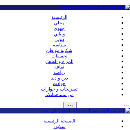
essaouiraalaan -
الرئيسية
محلي
جهوي
وطني
دولي
سياسة
شكاية مواطن
تحقيقات
المرأة و الطفل
ثقافة
رياضة
دين و دنيا
حوادث
تصريحات و حوارات
من مساهماتكم
الصفحة الرئيسية
سلايدر