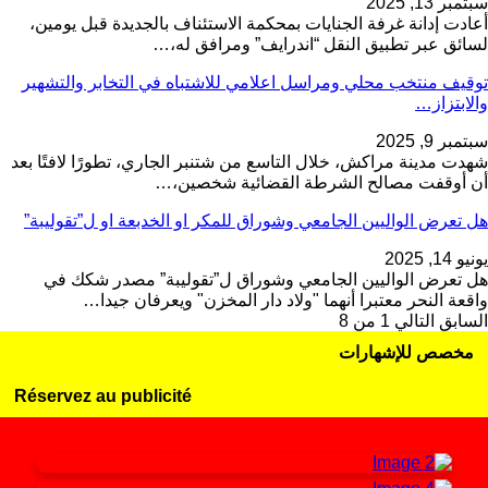
سبتمبر 13, 2025
أعادت إدانة غرفة الجنايات بمحكمة الاستئناف بالجديدة قبل يومين،
لسائق عبر تطبيق النقل “اندرايف” ومرافق له،…
توقيف منتخب محلي ومراسل اعلامي للاشتباه في التخابر والتشهير
والابتزاز…
سبتمبر 9, 2025
شهدت مدينة مراكش، خلال التاسع من شتنبر الجاري، تطورًا لافتًا بعد
أن أوقفت مصالح الشرطة القضائية شخصين،…
هل تعرض الواليين الجامعي وشوراق للمكر او الخدبعة او ل”تقوليبة”
يونيو 14, 2025
هل تعرض الواليين الجامعي وشوراق ل”تقوليبة” مصدر شكك في
واقعة النحر معتبرا أنهما "ولاد دار المخزن" ويعرفان جيدا…
السابق
التالي
1 من 8
مخصص للإشهارات
Réservez au publicité