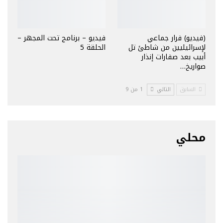
(فيديو) فرار جماعي
فيديو – برنامج تحت المجهر –
لإسرائيليين من شاطئ تل
الحلقة 5
أبيب بعد صفارات إنذار
صواريخ…
السابق
التالي
1 من 9
محلي