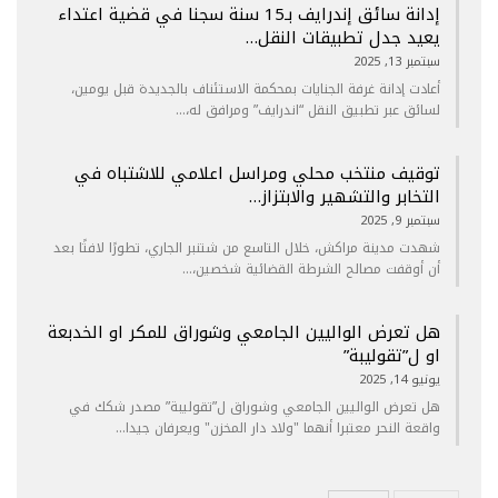
إدانة سائق إندرايف بـ15 سنة سجنا في قضية اعتداء
يعيد جدل تطبيقات النقل…
سبتمبر 13, 2025
أعادت إدانة غرفة الجنايات بمحكمة الاستئناف بالجديدة قبل يومين،
لسائق عبر تطبيق النقل “اندرايف” ومرافق له،…
توقيف منتخب محلي ومراسل اعلامي للاشتباه في
التخابر والتشهير والابتزاز…
سبتمبر 9, 2025
شهدت مدينة مراكش، خلال التاسع من شتنبر الجاري، تطورًا لافتًا بعد
أن أوقفت مصالح الشرطة القضائية شخصين،…
هل تعرض الواليين الجامعي وشوراق للمكر او الخدبعة
او ل”تقوليبة”
يونيو 14, 2025
هل تعرض الواليين الجامعي وشوراق ل”تقوليبة” مصدر شكك في
واقعة النحر معتبرا أنهما "ولاد دار المخزن" ويعرفان جيدا…