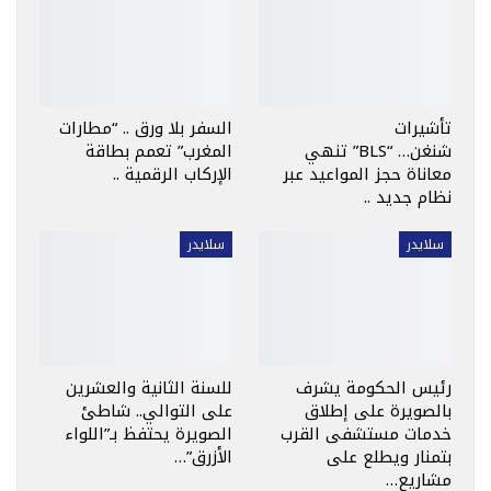
تأشيرات
السفر بلا ورق .. “مطارات
شنغن… “BLS” تنهي
المغرب” تعمم بطاقة
معاناة حجز المواعيد عبر
الإركاب الرقمية ..
نظام جديد ..
سلايدر
سلايدر
رئيس الحكومة يشرف
للسنة الثانية والعشرين
بالصويرة على إطلاق
على التوالي.. شاطئ
خدمات مستشفى القرب
الصويرة يحتفظ بـ”اللواء
بتمنار ويطلع على
الأزرق”…
مشاريع…