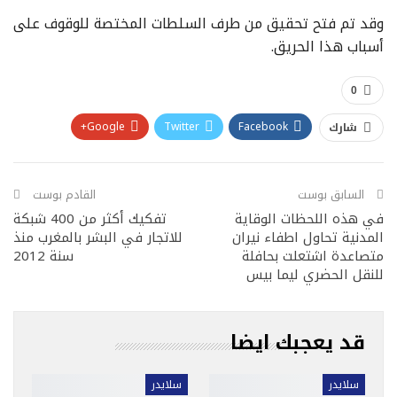
وقد تم فتح تحقيق من طرف السلطات المختصة للوقوف على
أسباب هذا الحريق.
0
Google+
Twitter
Facebook
شارك
Pinterest
WhatsApp
ReddIt
البريد الإلكتروني
السابق بوست
القادم بوست
في هذه اللحظات الوقاية
تفكيك أكثر من 400 شبكة
المدنية تحاول اطفاء نيران
للاتجار في البشر بالمغرب منذ
متصاعدة اشتعلت بحافلة
سنة 2012
للنقل الحضري ليما بيس
قد يعجبك ايضا
سلايدر
سلايدر