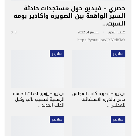
حصري – فيديو حول مستجدات حادثة
السير الواقعة بين الصويرة واكادير يومه
السبت…
هيئة التحرير
سبتمبر 4, 2022
0
https://youtu.be/IjX8Rti8TaY
سلايدر
سلايدر
فيديو – تصريح كاتب المجلس
فيديو – يؤثق احداث الجلسة
خاص بالدورة الاستثنائية
الرسمية لتنصيب نائب وكيل
للمجلس…
الملك الجديد…
سلايدر
سلايدر